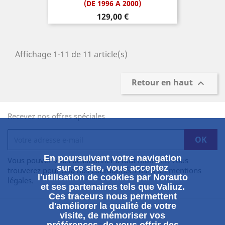
(DE 1996 A 2000)
Prix
129,00 €
Affichage 1-11 de 11 article(s)
Retour en haut

Recevez nos offres spéciales
En poursuivant votre navigation
Vous pouvez vous désabonner à tout moment. Vous
sur ce site, vous acceptez
trouverez pour cela nos coordonnées dans les mentions
l'utilisation de cookies par Norauto
légales.
et ses partenaires tels que Valiuz.
Ces traceurs nous permettent
d'améliorer la qualité de votre
visite, de mémoriser vos