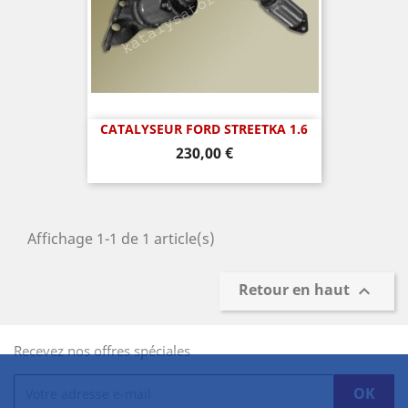
CATALYSEUR FORD STREETKA 1.6
Prix
230,00 €
Affichage 1-1 de 1 article(s)
Retour en haut

Recevez nos offres spéciales