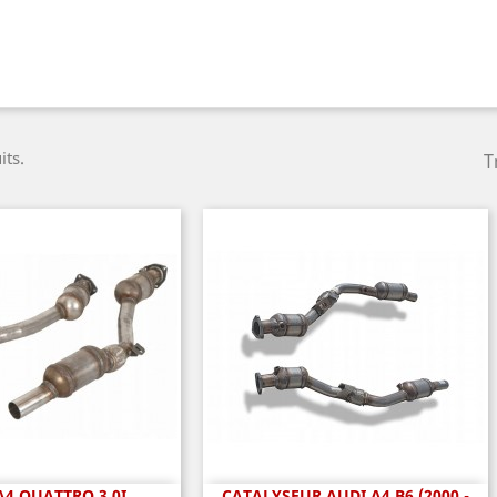
its.
T
A4 QUATTRO 3.0I
CATALYSEUR AUDI A4 B6 (2000 -