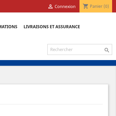
shopping_cart

Panier
(0)
Connexion
RMATIONS
LIVRAISONS ET ASSURANCE
