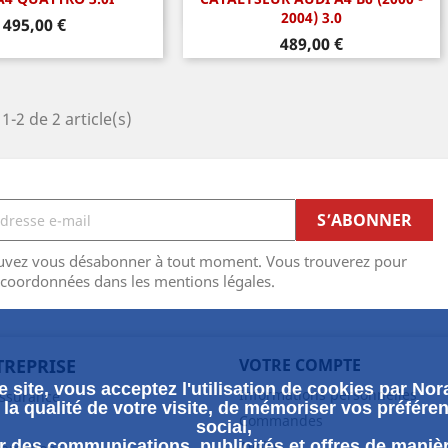
perçu rapide
Aperçu rapide

2004) 3.0
Prix
495,00 €
Prix
489,00 €
1-2 de 2 article(s)
uvez vous désabonner à tout moment. Vous trouverez pour
 coordonnées dans les mentions légales.
TREPRISE
VOTRE COMPTE
 site, vous acceptez l'utilisation de cookies par Nora
Informations personnelles
assurance
la qualité de votre visite, de mémoriser vos préféren
Commandes
social,
 des communications, publicités et offres de maniè
Avoirs