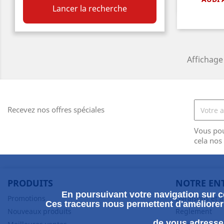
A

Lancer la recherche
Affichage 
Recevez nos offres spéciales
Vous po
cela nos
PRODUITS
NOTRE EN
En poursuivant votre navigation sur ce
Promotions
Livraisons et 
Ces traceurs nous permettent d'améliorer 
Nouveaux produits
Reglement
de vous adresser