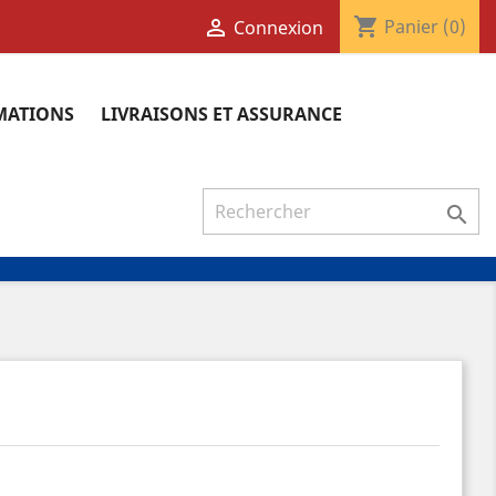
shopping_cart

Panier
(0)
Connexion
RMATIONS
LIVRAISONS ET ASSURANCE
