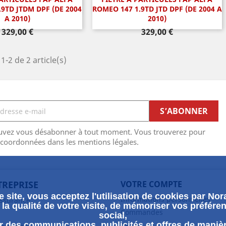
perçu rapide
Aperçu rapide

9TD JTDM DPF (DE 2004
ROMEO 147 1.9TD JTD DPF (DE 2004 A
A 2010)
2010)
Prix
Prix
329,00 €
329,00 €
1-2 de 2 article(s)
uvez vous désabonner à tout moment. Vous trouverez pour
 coordonnées dans les mentions légales.
TREPRISE
VOTRE COMPTE
 site, vous acceptez l'utilisation de cookies par Nora
Informations personnelles
assurance
la qualité de votre visite, de mémoriser vos préféren
Commandes
social,
 des communications, publicités et offres de maniè
Avoirs