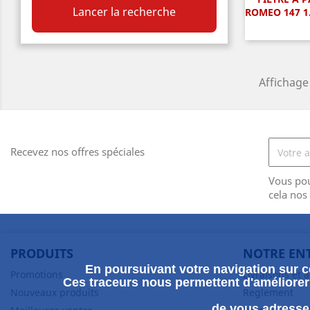
A

Lancer la recherche
ROMEO 147 1.
Affichage 
Recevez nos offres spéciales
Vous po
cela nos
PRODUITS
NOTRE EN
En poursuivant votre navigation sur ce
Promotions
Livraisons et 
Ces traceurs nous permettent d'améliorer 
Nouveaux produits
Reglement
de vous adresser