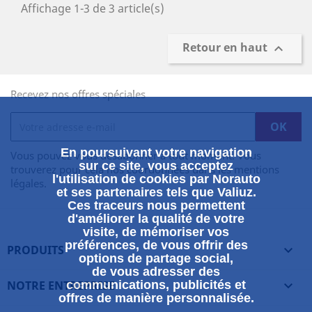
Affichage 1-3 de 3 article(s)
Retour en haut

Recevez nos offres spéciales
En poursuivant votre navigation
Vous pouvez vous désabonner à tout moment. Vous
sur ce site, vous acceptez
trouverez pour cela nos coordonnées dans les mentions
l'utilisation de cookies par Norauto
légales.
et ses partenaires tels que Valiuz.
Ces traceurs nous permettent
d'améliorer la qualité de votre
visite, de mémoriser vos
préférences, de vous offrir des
PRODUITS

options de partage social,
de vous adresser des
NOTRE ENTREPRISE
communications, publicités et

offres de manière personnalisée.