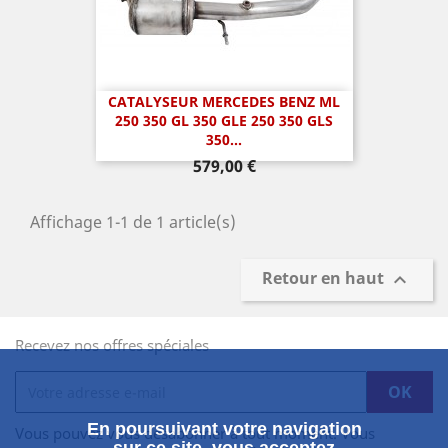
CATALYSEUR MERCEDES BENZ ML
250 350 GL 350 GLE 250 350 GLS
350...
Prix
579,00 €
Affichage 1-1 de 1 article(s)
Retour en haut

Recevez nos offres spéciales
En poursuivant votre navigation
Vous pouvez vous désabonner à tout moment. Vous