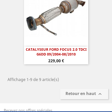
CATALYSEUR FORD FOCUS 2.0 TDCI
G6DD 09/2004-08/2010
Prix
229,00 €
Affichage 1-9 de 9 article(s)
Retour en haut

Recevez nos offres spéciales