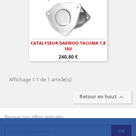
CATALYSEUR DAEWOO TACUMA 1,8
16V
Prix
240,80 €
Affichage 1-1 de 1 article(s)
Retour en haut

Recevez nos offres spéciales