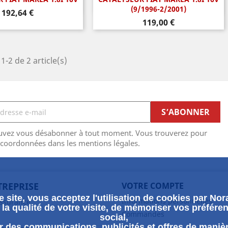
perçu rapide
Aperçu rapide

(9/1996-2/2001)
Prix
192,64 €
Prix
119,00 €
1-2 de 2 article(s)
uvez vous désabonner à tout moment. Vous trouverez pour
 coordonnées dans les mentions légales.
TREPRISE
VOTRE COMPTE
 site, vous acceptez l'utilisation de cookies par Nora
Informations personnelles
assurance
la qualité de votre visite, de mémoriser vos préféren
Commandes
social,
 des communications, publicités et offres de maniè
Avoirs