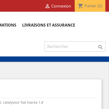
shopping_cart

Panier
(0)
Connexion
RMATIONS
LIVRAISONS ET ASSURANCE

8, catalyseur fiat marea 1.8