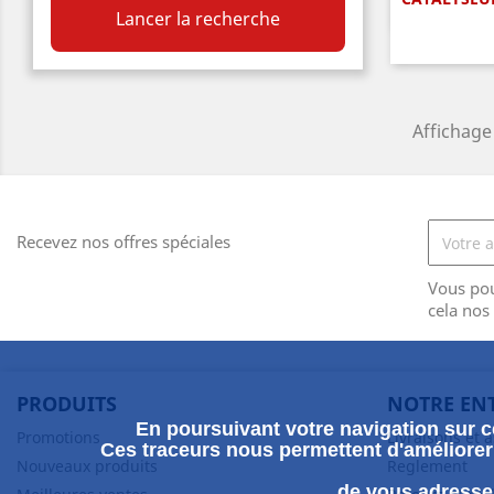
A

Lancer la recherche
Affichage 
Recevez nos offres spéciales
Vous po
cela nos
PRODUITS
NOTRE EN
En poursuivant votre navigation sur ce
Promotions
Livraisons et 
Ces traceurs nous permettent d'améliorer 
Nouveaux produits
Reglement
de vous adresser