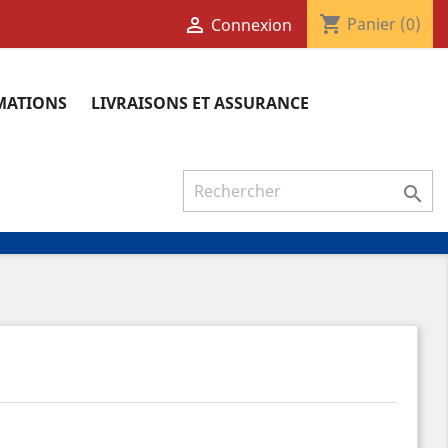
shopping_cart

Panier
(0)
Connexion
RMATIONS
LIVRAISONS ET ASSURANCE
