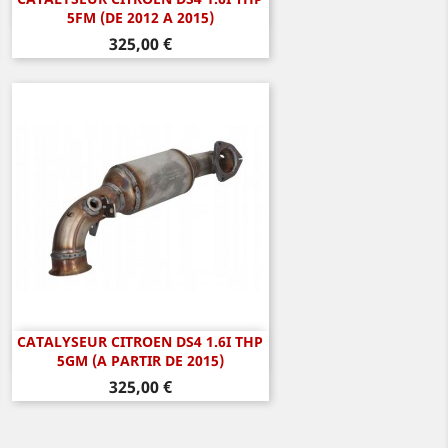
Aperçu rapide

5FM (DE 2012 A 2015)
Prix
325,00 €
CATALYSEUR CITROEN DS4 1.6I THP
Aperçu rapide

5GM (A PARTIR DE 2015)
Prix
325,00 €