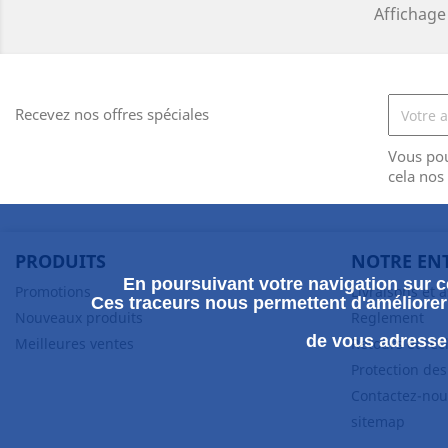
Affichage 
Recevez nos offres spéciales
Vous po
cela nos
PRODUITS
NOTRE EN
En poursuivant votre navigation sur ce
Promotions
Livraisons et 
Ces traceurs nous permettent d'améliorer 
Nouveaux produits
Reglement
de vous adresser
Meilleures ventes
Retours et ré
Protection de
Contactez-nou
sitemap