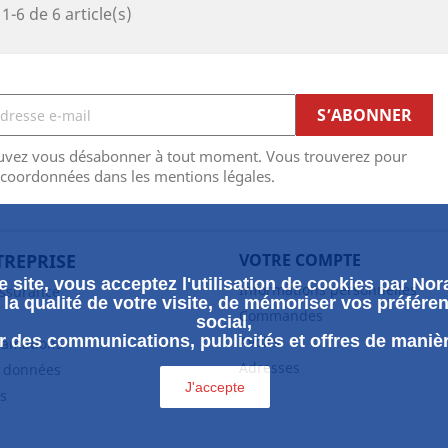
1-6 de 6 article(s)
uvez vous désabonner à tout moment. Vous trouverez pour
 coordonnées dans les mentions légales.
TREPRISE
VOTRE COMPTE
 site, vous acceptez l'utilisation de cookies par Nora
Informations personnelles
assurance
la qualité de votre visite, de mémoriser vos préféren
Commandes
social,
 des communications, publicités et offres de maniè
Avoirs
clamations
Adresses
s données
J'accepte
s