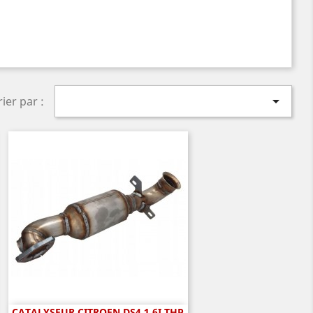

rier par :
CATALYSEUR CITROEN DS4 1.6I THP