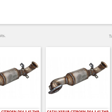
its.
T
CITROEN DS4 1.6I THP
CATALYSEUR CITROEN DS4 1.6I THP