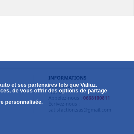
INFORMATIONS
uto et ses partenaires tels que Valiuz.
Catalyseur24
ces, de vous offrir des options de partage
France
Appelez-nous :
0668100811
re personnalisée.
Écrivez-nous :
satisfaction.sas@gmail.com