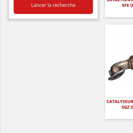
A

Lancer la recherche
5FE (
CATALYSEUR 
A

5GZ (