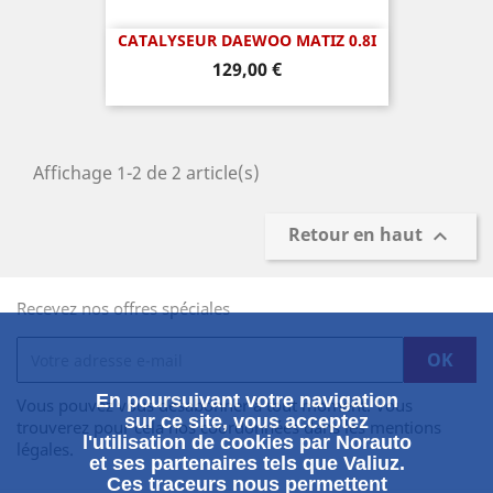
CATALYSEUR DAEWOO MATIZ 0.8I
Prix
129,00 €
Affichage 1-2 de 2 article(s)
Retour en haut

Recevez nos offres spéciales
En poursuivant votre navigation
Vous pouvez vous désabonner à tout moment. Vous
sur ce site, vous acceptez
trouverez pour cela nos coordonnées dans les mentions
l'utilisation de cookies par Norauto
légales.
et ses partenaires tels que Valiuz.
Ces traceurs nous permettent