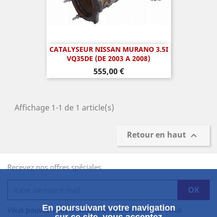
CATALYSEUR NISSAN MURANO 3.5I
VQ35DE (DE 2003 A 2008)
Prix
555,00 €
Affichage 1-1 de 1 article(s)
Retour en haut

Recevez nos offres spéciales
En poursuivant votre navigation
Vous pouvez vous désabonner à tout moment. Vous