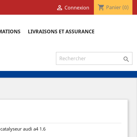
shopping_cart

Panier
(0)
Connexion
RMATIONS
LIVRAISONS ET ASSURANCE

 catalyseur audi a4 1.6