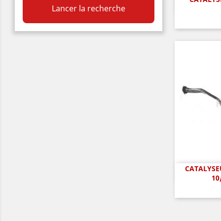
A

Lancer la recherche
CATALYSEU
A

10