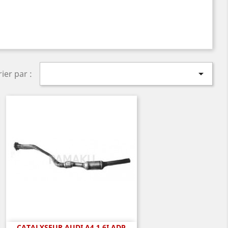

rier par :
CATALYSEUR AUDI A4 1.6I ADP