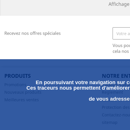
Affichage 
Recevez nos offres spéciales
Vous po
cela nos
PRODUITS
NOTRE EN
En poursuivant votre navigation sur ce
Promotions
Livraisons et 
Ces traceurs nous permettent d'améliorer 
Nouveaux produits
Reglement
de vous adresser
Meilleures ventes
Retours et ré
Protection de
Contactez-nou
sitemap