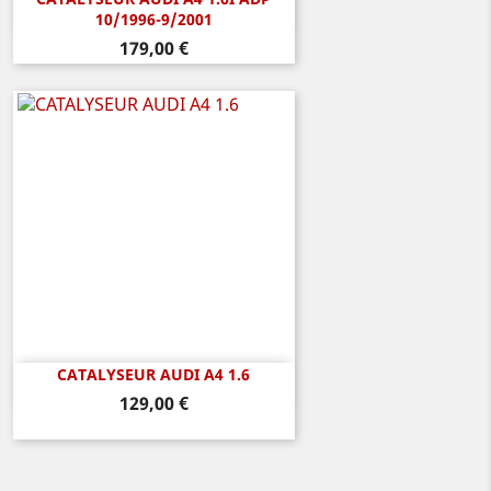
Aperçu rapide

10/1996-9/2001
Prix
179,00 €
CATALYSEUR AUDI A4 1.6
Aperçu rapide

Prix
129,00 €