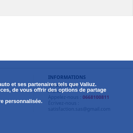
INFORMATIONS
uto et ses partenaires tels que Valiuz.
Catalyseur24
ces, de vous offrir des options de partage
France
Appelez-nous :
0668100811
re personnalisée.
Écrivez-nous :
satisfaction.sas@gmail.com