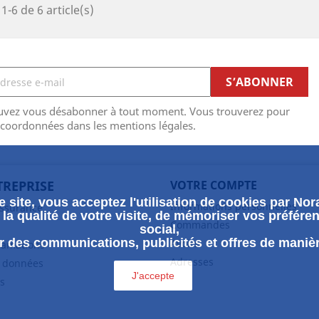
1-6 de 6 article(s)
uvez vous désabonner à tout moment. Vous trouverez pour
 coordonnées dans les mentions légales.
TREPRISE
VOTRE COMPTE
 site, vous acceptez l'utilisation de cookies par Nora
Informations personnelles
assurance
la qualité de votre visite, de mémoriser vos préféren
Commandes
social,
 des communications, publicités et offres de maniè
Avoirs
clamations
Adresses
s données
J'accepte
s