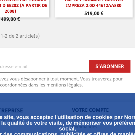
perçu rapide
Aperçu rapide

0 D EE20Z (A PARTIR DE
IMPREZA 2.0D 44612AA880
2008)
Prix
519,00 €
Prix
499,00 €
1-2 de 2 article(s)
uvez vous désabonner à tout moment. Vous trouverez pour
 coordonnées dans les mentions légales.
TREPRISE
VOTRE COMPTE
 site, vous acceptez l'utilisation de cookies par Nora
Informations personnelles
assurance
la qualité de votre visite, de mémoriser vos préféren
Commandes
social,
 des communications, publicités et offres de maniè
Avoirs