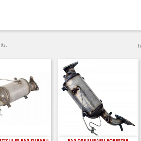
its.
T
ARTICULES FAP SUBARU
FAP DPF SUBARU FORESTER