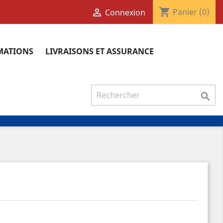
shopping_cart

Panier
(0)
Connexion
RMATIONS
LIVRAISONS ET ASSURANCE
