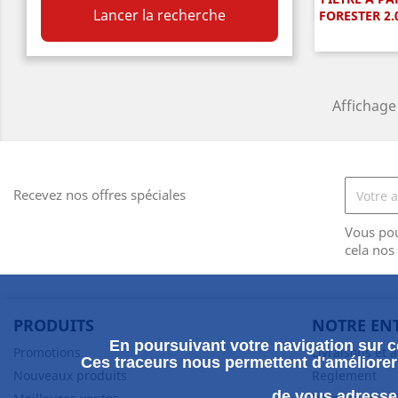
A

Lancer la recherche
FORESTER 2.
Affichage 
Recevez nos offres spéciales
Vous po
cela nos
PRODUITS
NOTRE EN
En poursuivant votre navigation sur ce
Promotions
Livraisons et 
Ces traceurs nous permettent d'améliorer 
Nouveaux produits
Reglement
de vous adresser