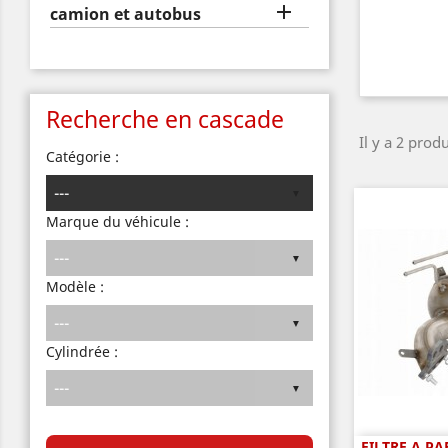

camion et autobus
Recherche en cascade
Il y a 2 produ
Catégorie :
Marque du véhicule :
Modèle :
Cylindrée :
FILTRE A P