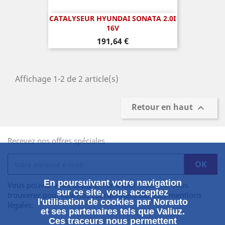
CATALYSEUR HYUNDAI SONATA 2.0I
16V
Prix
191,64 €
Affichage 1-2 de 2 article(s)
Retour en haut

Recevez nos offres spéciales
En poursuivant votre navigation
Vous pouvez vous désabonner à tout moment. Vous
sur ce site, vous acceptez
trouverez pour cela nos coordonnées dans les mentions
l'utilisation de cookies par Norauto
légales.
et ses partenaires tels que Valiuz.
Ces traceurs nous permettent