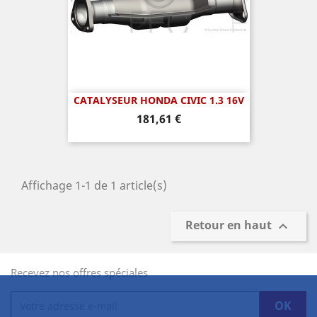
CATALYSEUR HONDA CIVIC 1.3 16V
Prix
181,61 €
Affichage 1-1 de 1 article(s)
Retour en haut

Recevez nos offres spéciales