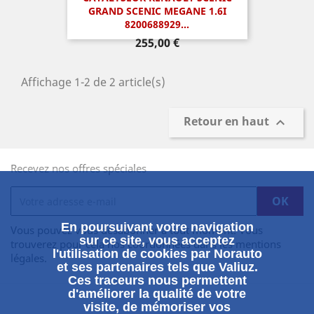
GRAND SCENIC MEGANE 1.6I
8200688929...
Prix
255,00 €
Affichage 1-2 de 2 article(s)
Retour en haut

Recevez nos offres spéciales
En poursuivant votre navigation
Vous pouvez vous désabonner à tout moment. Vous
sur ce site, vous acceptez
trouverez pour cela nos coordonnées dans les mentions
l'utilisation de cookies par Norauto
légales.
et ses partenaires tels que Valiuz.
Ces traceurs nous permettent
d'améliorer la qualité de votre
visite, de mémoriser vos