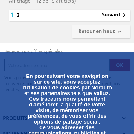
Affichage 1-12 de 15 article(s)
1
Suivant
2

Retour en haut

Recevez nos offres spéciales
En poursuivant votre navigation
Vous pouvez vous désabonner à tout moment. Vous
sur ce site, vous acceptez
trouverez pour cela nos coordonnées dans les mentions
l'utilisation de cookies par Norauto
légales.
et ses partenaires tels que Valiuz.
Ces traceurs nous permettent
d'améliorer la qualité de votre
visite, de mémoriser vos
préférences, de vous offrir des
PRODUITS

options de partage social,
de vous adresser des
NOTRE ENTREPRISE
communications, publicités et
