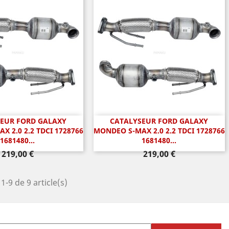
EUR FORD GALAXY
CATALYSEUR FORD GALAXY
perçu rapide
Aperçu rapide

 2.0 2.2 TDCI 1728766
MONDEO S-MAX 2.0 2.2 TDCI 1728766
1681480...
1681480...
Prix
Prix
219,00 €
219,00 €
1-9 de 9 article(s)