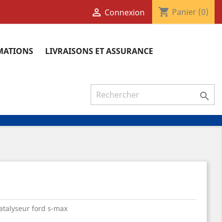
shopping_cart

Panier
(0)
Connexion
RMATIONS
LIVRAISONS ET ASSURANCE

catalyseur ford s-max