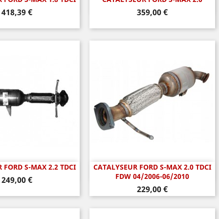
perçu rapide
Aperçu rapide

Prix
Prix
418,39 €
359,00 €
 FORD S-MAX 2.2 TDCI
CATALYSEUR FORD S-MAX 2.0 TDCI
perçu rapide
Aperçu rapide

FDW 04/2006-06/2010
Prix
249,00 €
Prix
229,00 €