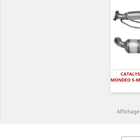
CATALYS
A

MONDEO S-MAX
Affichage 