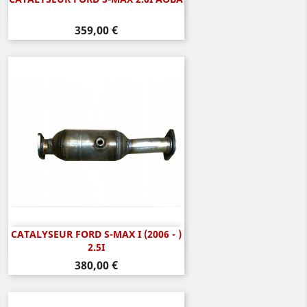
Aperçu rapide

Prix
359,00 €
CATALYSEUR FORD S-MAX I (2006 - )
Aperçu rapide

2.5I
Prix
380,00 €