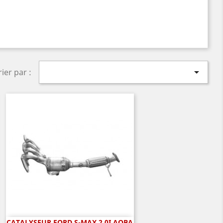

rier par :
CATALYSEUR FORD S-MAX 2.0I AOBA