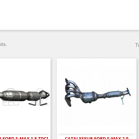
its.
T
 FORD S-MAX 1.8 TDCI
CATALYSEUR FORD S-MAX 2.0