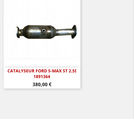
CATALYSEUR FORD S-MAX ST 2.5I
Aperçu rapide

1891364
Prix
380,00 €