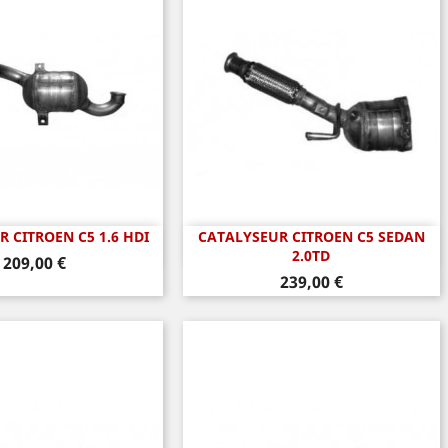
 CITROEN C5 1.6 HDI
CATALYSEUR CITROEN C5 SEDAN
perçu rapide
Aperçu rapide

2.0TD
Prix
209,00 €
Prix
239,00 €