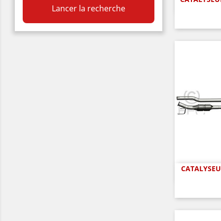
A

Lancer la recherche
CATALYSEUR
A
