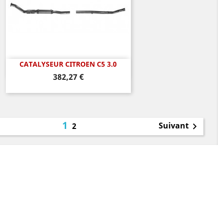
CATALYSEUR CITROEN C5 3.0
Aperçu rapide

Prix
382,27 €
1
Suivant
2
