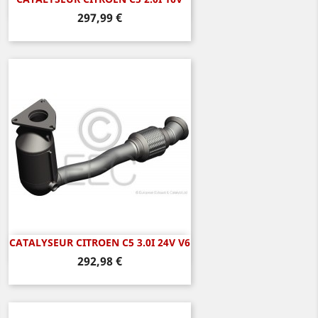
Aperçu rapide

Prix
297,99 €
CATALYSEUR CITROEN C5 3.0I 24V V6
Aperçu rapide

Prix
292,98 €