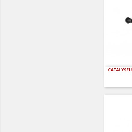
CATALYSEUR
A
