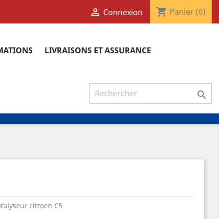
shopping_cart

Panier
(0)
Connexion
RMATIONS
LIVRAISONS ET ASSURANCE

atalyseur citroen C5