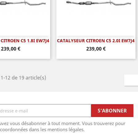
CITROEN C5 1.8I EW7J4
CATALYSEUR CITROEN C5 2.0I EW7J4
perçu rapide
Aperçu rapide

Prix
Prix
239,00 €
239,00 €
1-12 de 19 article(s)
uvez vous désabonner à tout moment. Vous trouverez pour
 coordonnées dans les mentions légales.