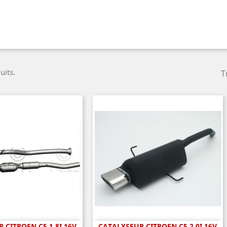
uits.
T
 CITROEN C5 1.8I 16V
CATALYSEUR CITROEN C5 2.0I 16V