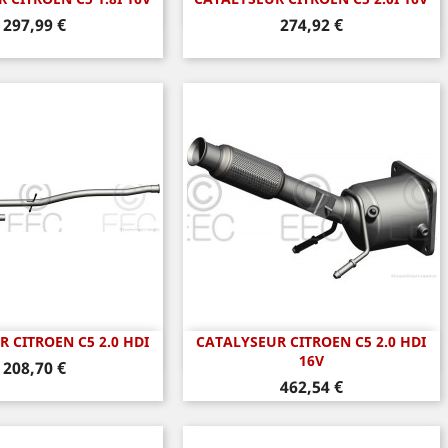
perçu rapide
Aperçu rapide

Prix
Prix
297,99 €
274,92 €
 CITROEN C5 2.0 HDI
CATALYSEUR CITROEN C5 2.0 HDI
perçu rapide
Aperçu rapide

16V
Prix
208,70 €
Prix
462,54 €