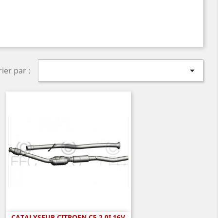

rier par :
CATALYSEUR CITROEN C5 2.0I 16V