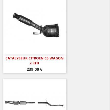
CATALYSEUR CITROEN C5 WAGON
Aperçu rapide

2.0TD
Prix
239,00 €