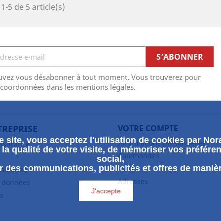
1-5 de 5 article(s)
uvez vous désabonner à tout moment. Vous trouverez pour
 coordonnées dans les mentions légales.
TREPRISE
VOTRE COMPTE
 site, vous acceptez l'utilisation de cookies par Nora
Informations personnelles
assurance
la qualité de votre visite, de mémoriser vos préféren
Commandes
social,
 des communications, publicités et offres de maniè
Avoirs
clamations
Adresses
s données
J'accepte
s