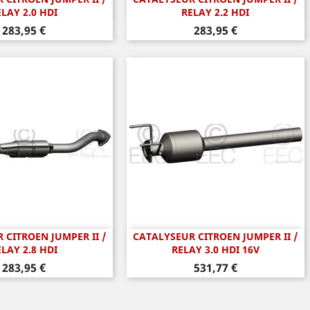
perçu rapide
Aperçu rapide

ELAY 2.0 HDI
RELAY 2.2 HDI
Prix
Prix
283,95 €
283,95 €
 CITROEN JUMPER II /
CATALYSEUR CITROEN JUMPER II /
perçu rapide
Aperçu rapide

ELAY 2.8 HDI
RELAY 3.0 HDI 16V
Prix
Prix
283,95 €
531,77 €