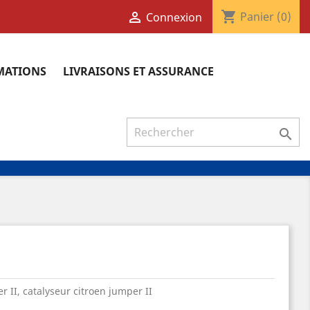
shopping_cart

Panier
(0)
Connexion
RMATIONS
LIVRAISONS ET ASSURANCE

r II, catalyseur citroen jumper II