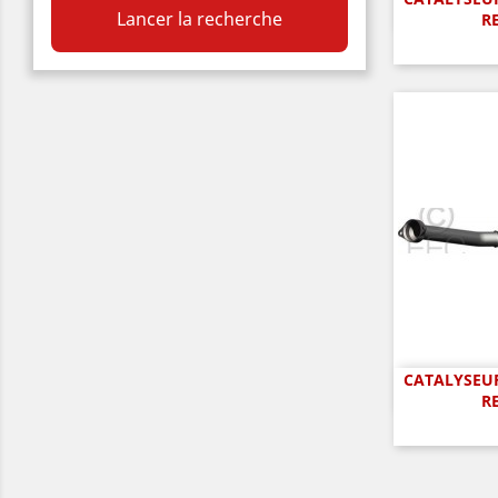
A

Lancer la recherche
R
CATALYSEUR
A

R