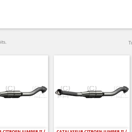
its.
T
 CITROEN JUMPER II /
CATALYSEUR CITROEN JUMPER II /