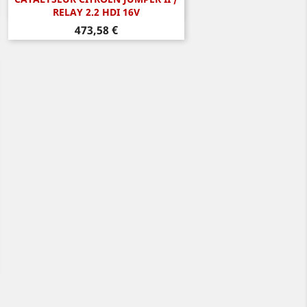
Aperçu rapide

RELAY 2.2 HDI 16V
Prix
473,58 €