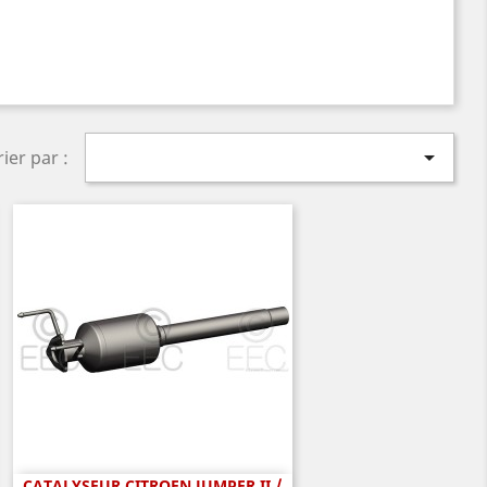

rier par :
CATALYSEUR CITROEN JUMPER II /