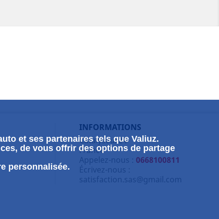
INFORMATIONS
uto et ses partenaires tels que Valiuz.
Catalyseur24
ces, de vous offrir des options de partage
France
Appelez-nous :
0668100811
re personnalisée.
Écrivez-nous :
satisfaction.sas@gmail.com