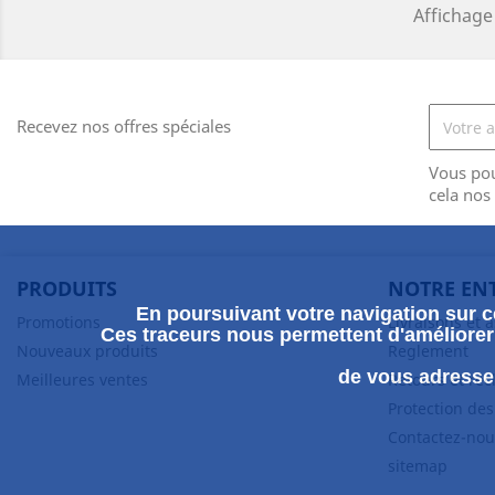
Affichage 
Recevez nos offres spéciales
Vous po
cela nos
PRODUITS
NOTRE EN
En poursuivant votre navigation sur ce
Promotions
Livraisons et 
Ces traceurs nous permettent d'améliorer 
Nouveaux produits
Reglement
de vous adresser
Meilleures ventes
Retours et ré
Protection de
Contactez-nou
sitemap