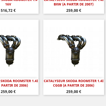
perçu rapide
Aperçu rapide

16V
BXW (A PARTIR DE 2007)
Prix
Prix
516,72 €
259,00 €
 SKODA ROOMSTER 1.4I
CATALYSEUR SKODA ROOMSTER 1.4I
perçu rapide
Aperçu rapide

 PARTIR DE 2006)
CGGB (A PARTIR DE 2006)
Prix
Prix
259,00 €
259,00 €