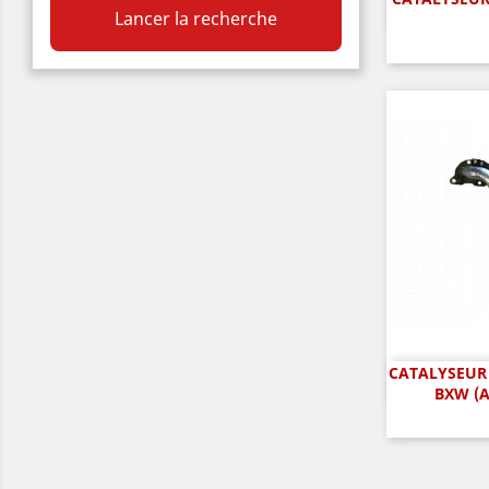
A

Lancer la recherche
CATALYSEUR
A

BXW (A