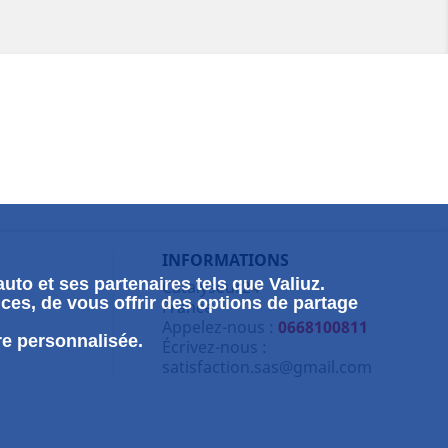
INFORMATIONS
uto et ses partenaires tels que Valiuz.
Catalyseur24
ces, de vous offrir des options de partage
France
Appelez-nous :
0668100811
re personnalisée.
Écrivez-nous :
satisfaction.sas@gmail.com