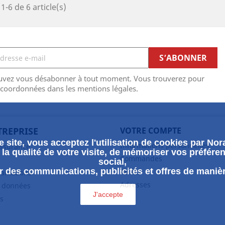
1-6 de 6 article(s)
uvez vous désabonner à tout moment. Vous trouverez pour
 coordonnées dans les mentions légales.
TREPRISE
VOTRE COMPTE
 site, vous acceptez l'utilisation de cookies par Nora
Informations personnelles
assurance
la qualité de votre visite, de mémoriser vos préféren
Commandes
social,
 des communications, publicités et offres de maniè
Avoirs
clamations
Adresses
s données
J'accepte
s