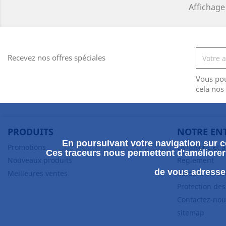
Affichage 
Recevez nos offres spéciales
Vous po
cela nos
PRODUITS
NOTRE EN
En poursuivant votre navigation sur ce
Promotions
Livraisons et 
Ces traceurs nous permettent d'améliorer 
Nouveaux produits
Reglement
de vous adresser
Meilleures ventes
Retours et ré
Protection de
Contactez-nou
sitemap