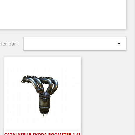

rier par :
CATALYSEUR SKODA ROOMSTER 1.4I