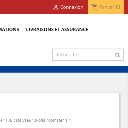
shopping_cart

Panier
(0)
Connexion
RMATIONS
LIVRAISONS ET ASSURANCE

er 1.4, catalyseur skoda roomster 1.4