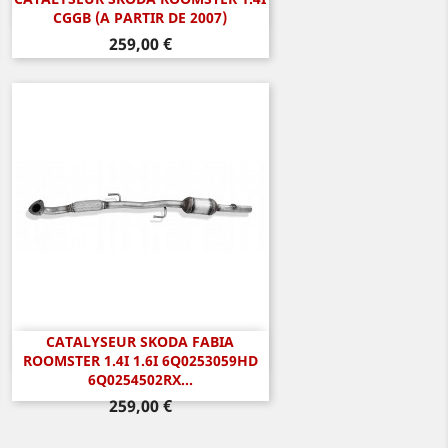
Aperçu rapide

CGGB (A PARTIR DE 2007)
Prix
259,00 €
CATALYSEUR SKODA FABIA
Aperçu rapide

ROOMSTER 1.4I 1.6I 6Q0253059HD
6Q0254502RX...
Prix
259,00 €