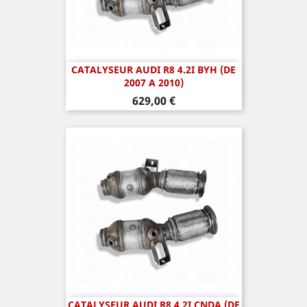
CATALYSEUR AUDI R8 4.2I BYH (DE
2007 A 2010)
Prix
629,00 €
CATALYSEUR AUDI R8 4.2I CNDA (DE