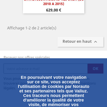
2010 A 2015)
Prix
629,00 €
Affichage 1-2 de 2 article(s)
Retour en haut

Recevez nos offres spéciales
En poursuivant votre navigation
Vous pouvez vous désabonner à tout moment. Vous
sur ce site, vous acceptez
trouverez pour cela nos coordonnées dans les mentions
l'utilisation de cookies par Norauto
légales.
et ses partenaires tels que Valiuz.
Ces traceurs nous permettent
d'améliorer la qualité de votre
visite, de mémoriser vos