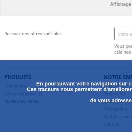
Affichage 
Recevez nos offres spéciales
Vous po
cela nos
PRODUITS
NOTRE EN
En poursuivant votre navigation sur ce
Promotions
Livraisons et 
Ces traceurs nous permettent d'améliorer 
Nouveaux produits
Reglement
de vous adresser
Meilleures ventes
Retours et ré
Protection de
Contactez-nou
sitemap