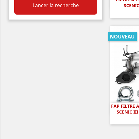
A

Lancer la recherche
SCENIC
NOUVEAU
FAP FILTRE 
A

SCENIC III