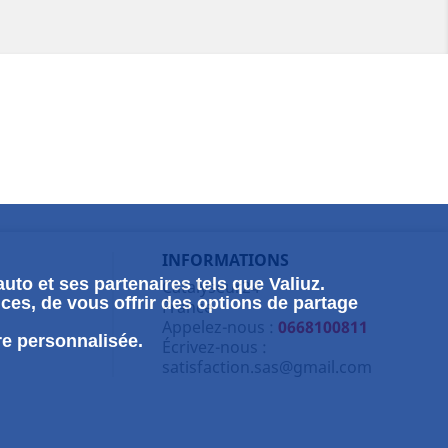
INFORMATIONS
uto et ses partenaires tels que Valiuz.
Catalyseur24
ces, de vous offrir des options de partage
France
Appelez-nous :
0668100811
re personnalisée.
Écrivez-nous :
satisfaction.sas@gmail.com