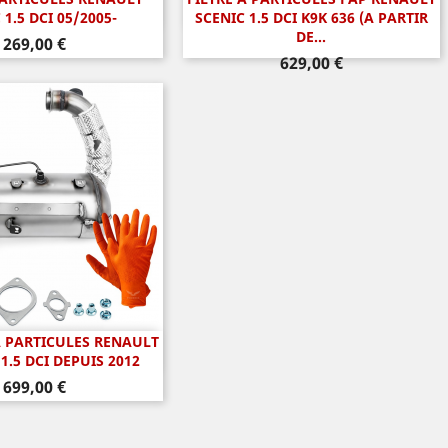
perçu rapide
Aperçu rapide

 1.5 DCI 05/2005-
SCENIC 1.5 DCI K9K 636 (A PARTIR
DE...
Prix
269,00 €
Prix
629,00 €
À PARTICULES RENAULT
perçu rapide
 1.5 DCI DEPUIS 2012
Prix
699,00 €