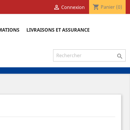
shopping_cart

Panier
(0)
Connexion
RMATIONS
LIVRAISONS ET ASSURANCE
