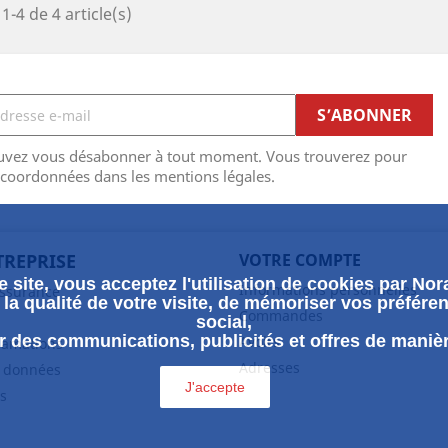
1-4 de 4 article(s)
uvez vous désabonner à tout moment. Vous trouverez pour
 coordonnées dans les mentions légales.
TREPRISE
VOTRE COMPTE
 site, vous acceptez l'utilisation de cookies par Nora
Informations personnelles
assurance
la qualité de votre visite, de mémoriser vos préféren
Commandes
social,
 des communications, publicités et offres de maniè
Avoirs
clamations
Adresses
s données
J'accepte
s