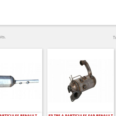
its.
T
PARTICULES RENAULT
FILTRE A PARTICULES FAP RENAULT