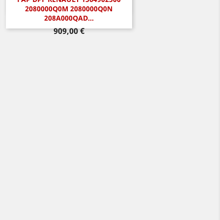
Aperçu rapide

2080000Q0M 2080000Q0N
208A000QAD...
Prix
909,00 €