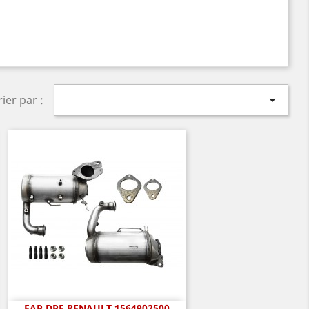

rier par :
FAP DPF RENAULT 1564902500