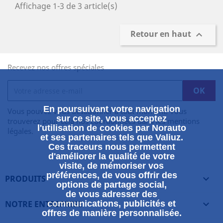
Affichage 1-3 de 3 article(s)
Retour en haut

Recevez nos offres spéciales
En poursuivant votre navigation
Vous pouvez vous désabonner à tout moment. Vous
sur ce site, vous acceptez
trouverez pour cela nos coordonnées dans les mentions
l'utilisation de cookies par Norauto
légales.
et ses partenaires tels que Valiuz.
Ces traceurs nous permettent
d'améliorer la qualité de votre
visite, de mémoriser vos
préférences, de vous offrir des
PRODUITS

options de partage social,
de vous adresser des
NOTRE ENTREPRISE
communications, publicités et

offres de manière personnalisée.