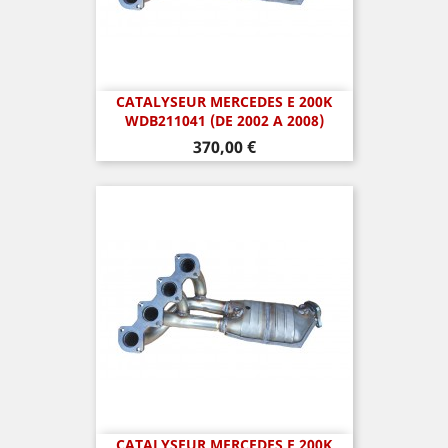
CATALYSEUR MERCEDES E 200K
WDB211041 (DE 2002 A 2008)
Prix
370,00 €
CATALYSEUR MERCEDES E 200K