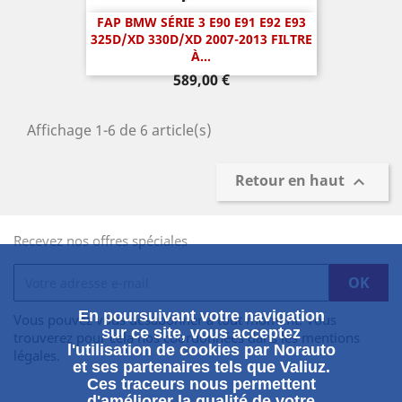
FAP BMW SÉRIE 3 E90 E91 E92 E93
325D/XD 330D/XD 2007-2013 FILTRE
À...
Prix
589,00 €
Affichage 1-6 de 6 article(s)
Retour en haut

Recevez nos offres spéciales
En poursuivant votre navigation
Vous pouvez vous désabonner à tout moment. Vous
sur ce site, vous acceptez
trouverez pour cela nos coordonnées dans les mentions
l'utilisation de cookies par Norauto
légales.
et ses partenaires tels que Valiuz.
Ces traceurs nous permettent
d'améliorer la qualité de votre