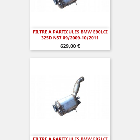
FILTRE A PARTICULES BMW E90LCI
325D N57 09/2009-10/2011
Prix
629,00 €
FILTRE A PARTICULES BMW E92LCI