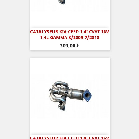
CATALYSEUR KIA CEED 1.4I CVVT 16V
1.4L GAMMA 8/2009-7/2010
Prix
309,00 €
CATALYSEUR KIA CEED 1.4I CVVT 16V