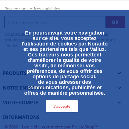
Recevez nos offres spéciales
En poursuivant votre navigation
Vous pouvez vous désabonner à tout moment. Vous
sur ce site, vous acceptez
trouverez pour cela nos coordonnées dans les mentions
l'utilisation de cookies par Norauto
légales.
et ses partenaires tels que Valiuz.
Ces traceurs nous permettent
d'améliorer la qualité de votre
visite, de mémoriser vos
préférences, de vous offrir des
PRODUITS

options de partage social,
de vous adresser des
NOTRE ENTREPRISE
communications, publicités et

offres de manière personnalisée.
VOTRE COMPTE

J'accepte
INFORMATIONS
© 2026 - Logiciel e-commerce par PrestaShop™