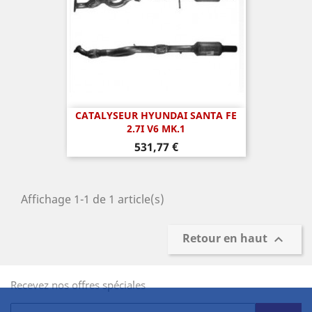
CATALYSEUR HYUNDAI SANTA FE
2.7I V6 MK.1
Prix
531,77 €
Affichage 1-1 de 1 article(s)
Retour en haut

Recevez nos offres spéciales