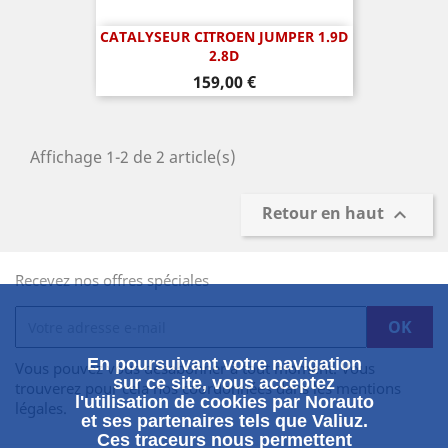
CATALYSEUR CITROEN JUMPER 1.9D
2.8D
Prix
159,00 €
Affichage 1-2 de 2 article(s)
Retour en haut

Recevez nos offres spéciales
En poursuivant votre navigation
Vous pouvez vous désabonner à tout moment. Vous
sur ce site, vous acceptez
trouverez pour cela nos coordonnées dans les mentions
l'utilisation de cookies par Norauto
légales.
et ses partenaires tels que Valiuz.
Ces traceurs nous permettent