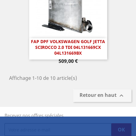
FAP DPF VOLKSWAGEN GOLF JETTA
SCIROCCO 2.0 TDI 04L131669CX
04L131669BX
Prix
509,00 €
Affichage 1-10 de 10 article(s)
Retour en haut

Recevez nos offres spéciales