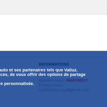
INFORMATIONS
uto et ses partenaires tels que Valiuz.
Catalyseur24
ces, de vous offrir des options de partage
France
Appelez-nous :
0668100811
re personnalisée.
Écrivez-nous :
satisfaction.sas@gmail.com