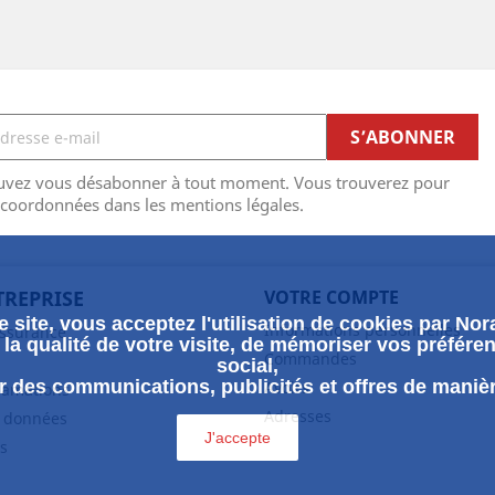
uvez vous désabonner à tout moment. Vous trouverez pour
 coordonnées dans les mentions légales.
TREPRISE
VOTRE COMPTE
 site, vous acceptez l'utilisation de cookies par Nora
Informations personnelles
assurance
la qualité de votre visite, de mémoriser vos préféren
Commandes
social,
 des communications, publicités et offres de maniè
Avoirs
clamations
Adresses
s données
J'accepte
s