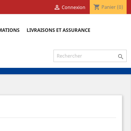
shopping_cart

Panier
(0)
Connexion
RMATIONS
LIVRAISONS ET ASSURANCE
