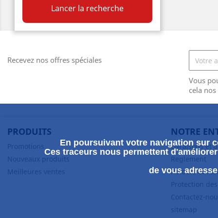
Lancer la recherche
Recevez nos offres spéciales
Vous po
cela nos
PRODUITS
NOTRE EN
En poursuivant votre navigation sur ce
Promotions
Livraisons et 
Ces traceurs nous permettent d'améliorer 
Nouveaux produits
Reglement
de vous adresser
Meilleures ventes
Retours et ré
Protection de
Contactez-nou
sitemap