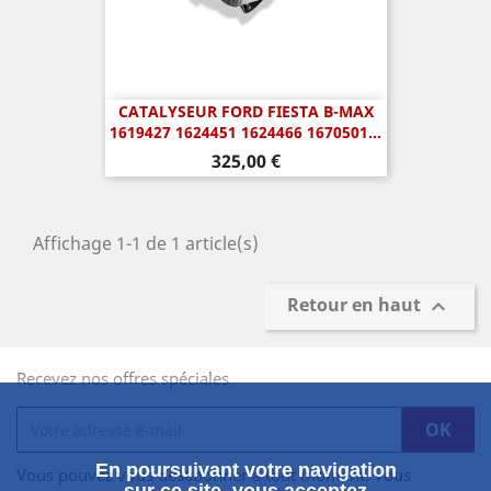
CATALYSEUR FORD FIESTA B-MAX
1619427 1624451 1624466 1670501...
Prix
325,00 €
Affichage 1-1 de 1 article(s)
Retour en haut

Recevez nos offres spéciales
En poursuivant votre navigation
Vous pouvez vous désabonner à tout moment. Vous