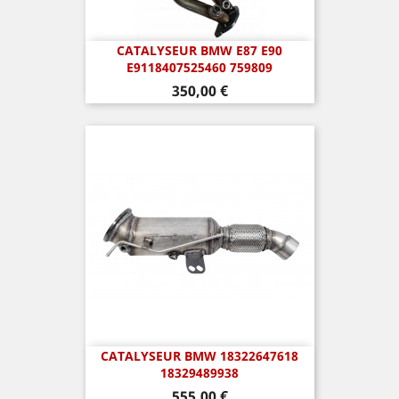
CATALYSEUR BMW E87 E90
E9118407525460 759809
Prix
350,00 €
CATALYSEUR BMW 18322647618
18329489938
Prix
555,00 €