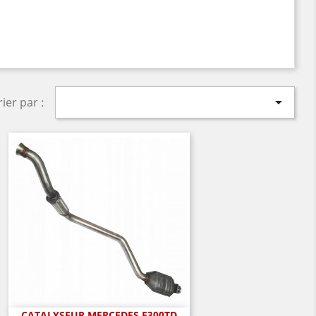

rier par :
CATALYSEUR MERCEDES E300TD