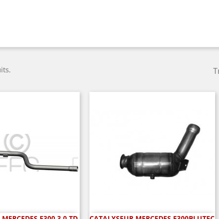
its.
T
MERCEDES E300 3.0 TD
CATALYSEUR MERCEDES E300BLUTEC