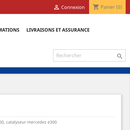
shopping_cart

Panier
(0)
Connexion
RMATIONS
LIVRAISONS ET ASSURANCE

300, catalyseur mercedes e300