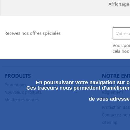
Affichage 
Recevez nos offres spéciales
Vous po
cela nos
PRODUITS
NOTRE EN
En poursuivant votre navigation sur ce
Promotions
Livraisons et 
Ces traceurs nous permettent d'améliorer 
Nouveaux produits
Reglement
de vous adresser
Meilleures ventes
Retours et ré
Protection de
Contactez-nou
sitemap