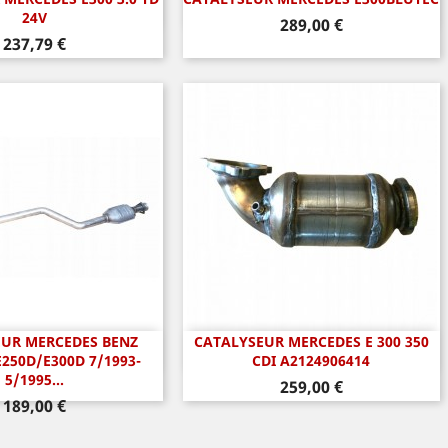
perçu rapide
Aperçu rapide

24V
Prix
289,00 €
Prix
237,79 €
UR MERCEDES BENZ
CATALYSEUR MERCEDES E 300 350
perçu rapide
Aperçu rapide

E250D/E300D 7/1993-
CDI A2124906414
5/1995...
Prix
259,00 €
Prix
189,00 €