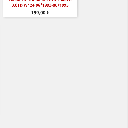
Aperçu rapide

3.0TD W124 06/1993-06/1995
Prix
199,00 €