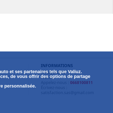
INFORMATIONS
uto et ses partenaires tels que Valiuz.
Catalyseur24
ces, de vous offrir des options de partage
France
Appelez-nous :
0668100811
re personnalisée.
Écrivez-nous :
satisfaction.sas@gmail.com