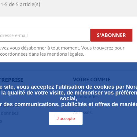
1-5 de 5 article(s)
uvez vous désabonner à tout moment. Vous trouverez pour
 coordonnées dans les mentions légales.
TREPRISE
VOTRE COMPTE
 site, vous acceptez l'utilisation de cookies par Nora
Informations personnelles
assurance
la qualité de votre visite, de mémoriser vos préféren
Commandes
social,
 des communications, publicités et offres de maniè
Avoirs
clamations
Adresses
s données
J'accepte
s