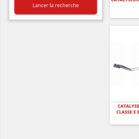
A

Lancer la recherche
CATALYSE
A

CLASSE E 