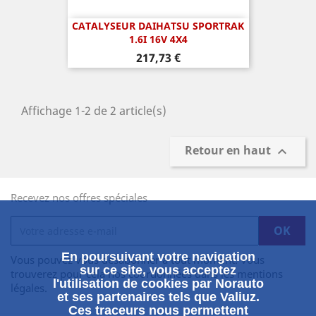
CATALYSEUR DAIHATSU SPORTRAK
1.6I 16V 4X4
Prix
217,73 €
Affichage 1-2 de 2 article(s)
Retour en haut

Recevez nos offres spéciales
En poursuivant votre navigation
Vous pouvez vous désabonner à tout moment. Vous
sur ce site, vous acceptez
trouverez pour cela nos coordonnées dans les mentions
l'utilisation de cookies par Norauto
légales.
et ses partenaires tels que Valiuz.
Ces traceurs nous permettent