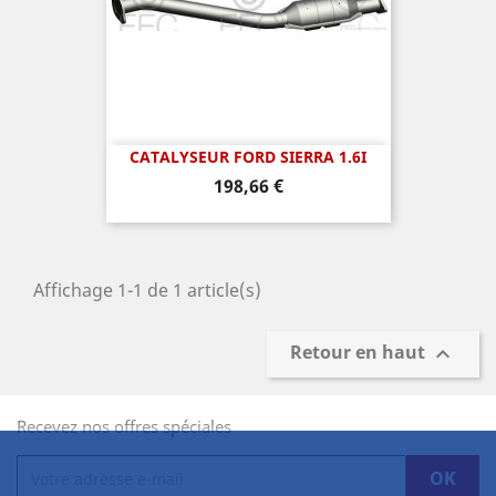
CATALYSEUR FORD SIERRA 1.6I
Prix
198,66 €
Affichage 1-1 de 1 article(s)
Retour en haut

Recevez nos offres spéciales