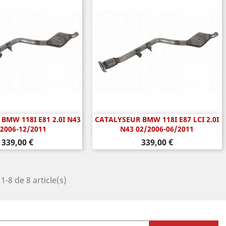
BMW 118I E81 2.0I N43
CATALYSEUR BMW 118I E87 LCI 2.0I
perçu rapide
Aperçu rapide

2006-12/2011
N43 02/2006-06/2011
Prix
Prix
339,00 €
339,00 €
1-8 de 8 article(s)