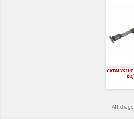
CATALYSEUR 
A

02/
Affichage 