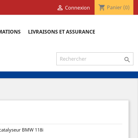
shopping_cart

Panier
(0)
Connexion
RMATIONS
LIVRAISONS ET ASSURANCE

, catalyseur BMW 118i