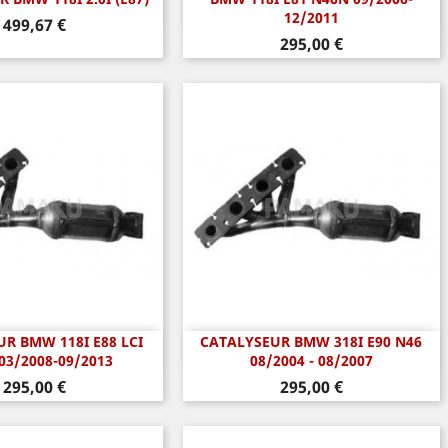
perçu rapide
Aperçu rapide

12/2011
Prix
499,67 €
Prix
295,00 €
R BMW 118I E88 LCI
CATALYSEUR BMW 318I E90 N46
perçu rapide
Aperçu rapide

03/2008-09/2013
08/2004 - 08/2007
Prix
Prix
295,00 €
295,00 €