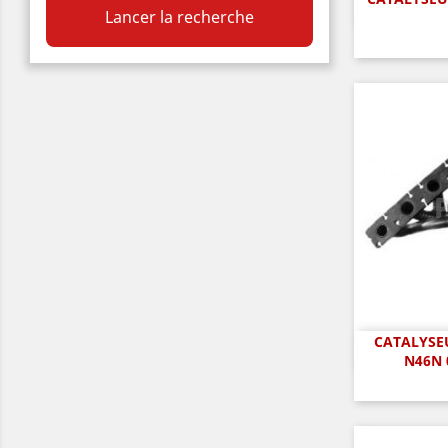
A

Lancer la recherche
CATALYSEU
A

N46N 