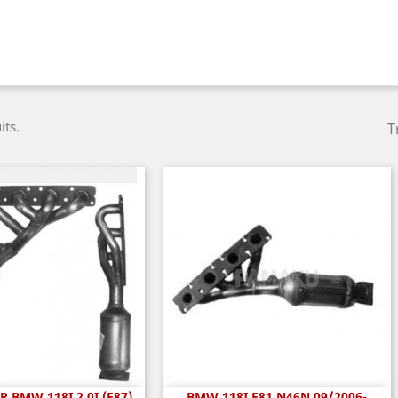
its.
T
 BMW 118I 2.0I (E87)
BMW 118I E81 N46N 09/2006-