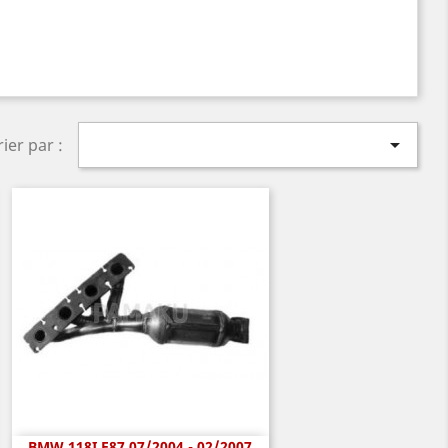

rier par :
BMW 118I E87 07/2004 - 02/2007