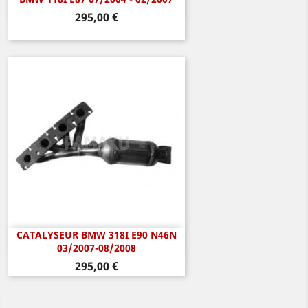
Aperçu rapide

Prix
295,00 €
CATALYSEUR BMW 318I E90 N46N
Aperçu rapide

03/2007-08/2008
Prix
295,00 €