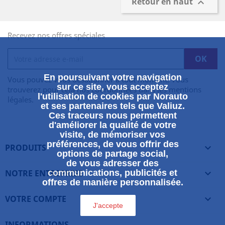
Retour en haut

Recevez nos offres spéciales
En poursuivant votre navigation
Vous pouvez vous désabonner à tout moment. Vous
sur ce site, vous acceptez
trouverez pour cela nos coordonnées dans les mentions
l'utilisation de cookies par Norauto
légales.
et ses partenaires tels que Valiuz.
Ces traceurs nous permettent
d'améliorer la qualité de votre
visite, de mémoriser vos
préférences, de vous offrir des
PRODUITS

options de partage social,
de vous adresser des
NOTRE ENTREPRISE
communications, publicités et

offres de manière personnalisée.
VOTRE COMPTE

J'accepte
INFORMATIONS