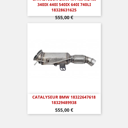
340IX 440I 540IX 640I 740LI
18328631625
Prix
555,00 €
CATALYSEUR BMW 18322647618
18329489938
Prix
555,00 €