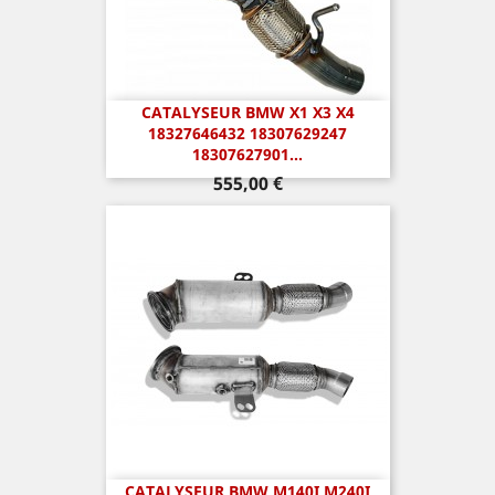
CATALYSEUR BMW X1 X3 X4
18327646432 18307629247
18307627901...
Prix
555,00 €
CATALYSEUR BMW M140I M240I