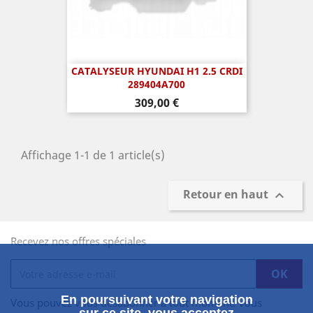
CATALYSEUR HYUNDAI H1 2.5 CRDI
289404A700
Prix
309,00 €
Affichage 1-1 de 1 article(s)
Retour en haut

Recevez nos offres spéciales
En poursuivant votre navigation
Vous pouvez vous désabonner à tout moment. Vous