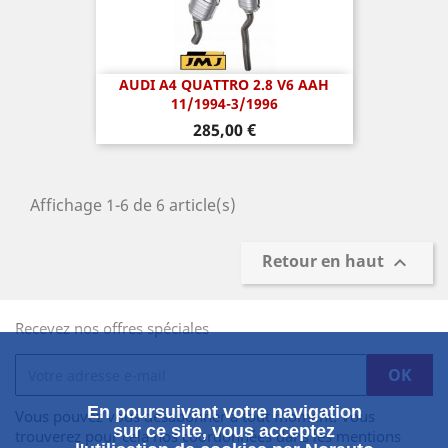
AUDI A4 QUATTRO 2.8 V6 AAH
11/1994-3/1996
Prix
285,00 €
Affichage 1-6 de 6 article(s)
Retour en haut

Recevez nos offres spéciales
En poursuivant votre navigation
Vous pouvez vous désabonner à tout moment. Vous
sur ce site, vous acceptez
trouverez pour cela nos coordonnées dans les mentions