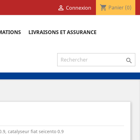
shopping_cart

Panier
(0)
Connexion
RMATIONS
LIVRAISONS ET ASSURANCE

.9, catalyseur fiat seicento 0.9