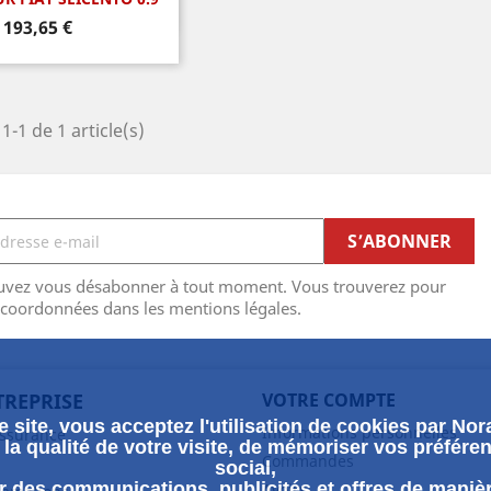
perçu rapide
Prix
193,65 €
1-1 de 1 article(s)
uvez vous désabonner à tout moment. Vous trouverez pour
 coordonnées dans les mentions légales.
TREPRISE
VOTRE COMPTE
 site, vous acceptez l'utilisation de cookies par Nora
Informations personnelles
assurance
la qualité de votre visite, de mémoriser vos préféren
Commandes
social,
 des communications, publicités et offres de maniè
Avoirs