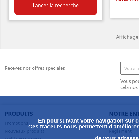
A

Lancer la recherche
Affichage 
Recevez nos offres spéciales
Vous po
cela nos
PRODUITS
NOTRE EN
En poursuivant votre navigation sur ce
Promotions
Livraisons et 
Ces traceurs nous permettent d'améliorer 
Nouveaux produits
Reglement
de vous adresser