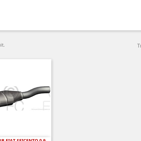
it.
T
R FIAT SEICENTO 0.9