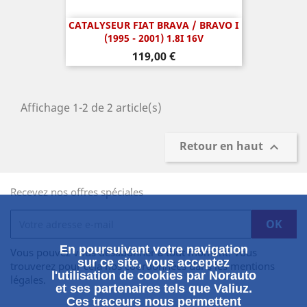
CATALYSEUR FIAT BRAVA / BRAVO I
(1995 - 2001) 1.8I 16V
Prix
119,00 €
Affichage 1-2 de 2 article(s)
Retour en haut

Recevez nos offres spéciales
En poursuivant votre navigation
Vous pouvez vous désabonner à tout moment. Vous
sur ce site, vous acceptez
trouverez pour cela nos coordonnées dans les mentions
l'utilisation de cookies par Norauto
légales.
et ses partenaires tels que Valiuz.
Ces traceurs nous permettent