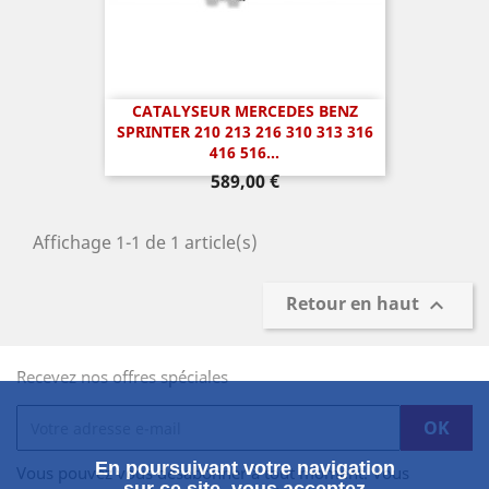
CATALYSEUR MERCEDES BENZ
SPRINTER 210 213 216 310 313 316
416 516...
Prix
589,00 €
Affichage 1-1 de 1 article(s)
Retour en haut

Recevez nos offres spéciales
En poursuivant votre navigation
Vous pouvez vous désabonner à tout moment. Vous