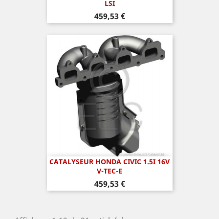
LSI
Prix
459,53 €
CATALYSEUR HONDA CIVIC 1.5I 16V
V-TEC-E
Prix
459,53 €