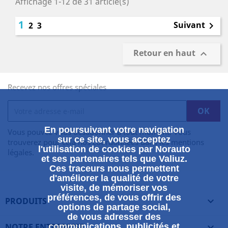
Affichage 1-12 de 31 article(s)
1
Suivant
2
3

Retour en haut

Recevez nos offres spéciales
En poursuivant votre navigation
Vous pouvez vous désabonner à tout moment. Vous
sur ce site, vous acceptez
trouverez pour cela nos coordonnées dans les mentions
l'utilisation de cookies par Norauto
légales.
et ses partenaires tels que Valiuz.
Ces traceurs nous permettent
d'améliorer la qualité de votre
visite, de mémoriser vos
préférences, de vous offrir des
PRODUITS

options de partage social,
de vous adresser des
NOTRE ENTREPRISE
communications, publicités et
