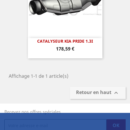
CATALYSEUR KIA PRIDE 1.3I
Prix
178,59 €
Affichage 1-1 de 1 article(s)
Retour en haut

Recevez nos offres spéciales