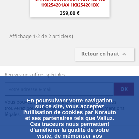
1K0254201AX 1K0254201BX
Prix
359,00 €
Affichage 1-2 de 2 article(s)
Retour en haut

Recevez nos offres spéciales
En poursuivant votre navigation
Vous pouvez vous désabonner à tout moment. Vous
sur ce site, vous acceptez
trouverez pour cela nos coordonnées dans les mentions
l'utilisation de cookies par Norauto
légales.
et ses partenaires tels que Valiuz.
Ces traceurs nous permettent
d'améliorer la qualité de votre
visite, de mémoriser vos