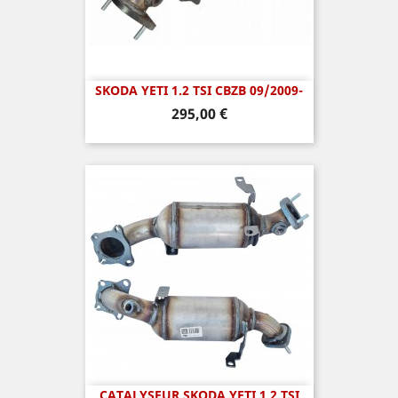
SKODA YETI 1.2 TSI CBZB 09/2009-
Prix
295,00 €
CATALYSEUR SKODA YETI 1.2 TSI