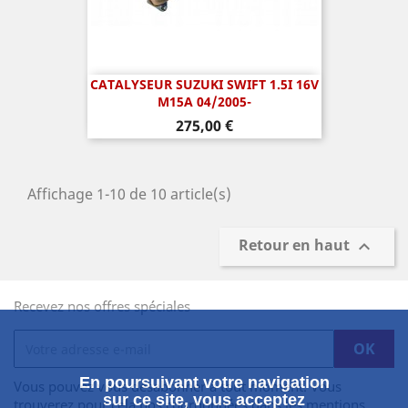
CATALYSEUR SUZUKI SWIFT 1.5I 16V
M15A 04/2005-
Prix
275,00 €
Affichage 1-10 de 10 article(s)
Retour en haut

Recevez nos offres spéciales
En poursuivant votre navigation
Vous pouvez vous désabonner à tout moment. Vous
sur ce site, vous acceptez
trouverez pour cela nos coordonnées dans les mentions