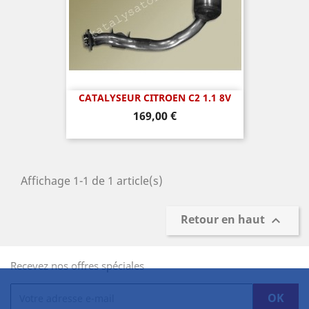
CATALYSEUR CITROEN C2 1.1 8V
Prix
169,00 €
Affichage 1-1 de 1 article(s)
Retour en haut

Recevez nos offres spéciales