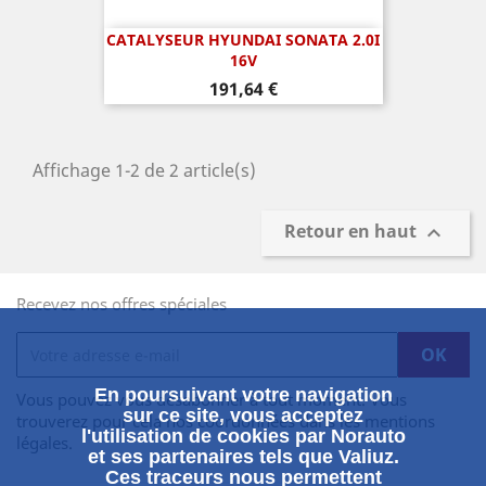
CATALYSEUR HYUNDAI SONATA 2.0I
16V
Prix
191,64 €
Affichage 1-2 de 2 article(s)
Retour en haut

Recevez nos offres spéciales
En poursuivant votre navigation
Vous pouvez vous désabonner à tout moment. Vous
sur ce site, vous acceptez
trouverez pour cela nos coordonnées dans les mentions
l'utilisation de cookies par Norauto
légales.
et ses partenaires tels que Valiuz.
Ces traceurs nous permettent